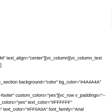
M" text_align="center"][vc_column][vc_column_text
]
vc_section background="color" bg_color="#4A4A4A"
sf-footer" custom_colors="yes"][vc_row v_paddings="--
t_colors="yes" text_color="#FFFFFF"
" text_color="#FF0A0A" font_family="Arial