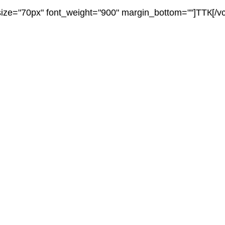
_size="70px" font_weight="900" margin_bottom=""]ТТК[/v
Частным клиентам
Интернет+ТВ
Интернет
Телевидение
Оборудование
Бизнесу
Доступ в интернет
WiFi с авторизацией