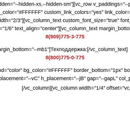
dden="--hidden-xs,--hidden-sm"][vc_row v_paddings="--
xt_color="#FFFFFF" custom_link_colors="yes" link_color
idth="2/3"][vc_column_text custom_font_size="true" fon
h="1/6" text_align="center"][vc_column_text margin_bo
8(909)775-3-775
margin_bottom="--mb1"]Техподдержка:[/vc_column_text]
8(800)775-0-775
nd="color" bg_color="#FFFFFF" border_bottom="1px" bord
lacement="--vC" h_placement="--jB" gap="--gapL" col_p
[/vc_column][vc_column width="1/4" offset="vc