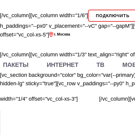
[/vc_column][vc_column width="1/6"]
ПОДКЛЮЧИТЬ
h_paddings="--px0" v_placement="--vC" gap="--gapM"][v
offset="vc_col-xs-5"]
г. Москва
[/vc_column][vc_column width="1/3" text_align="right" of
ПАКЕТЫ
ИНТЕРНЕТ
ТВ
МОБ
[vc_section background="color" bg_color="var(--primary
hidden-lg" sticky="true"][vc_row v_paddings="--py0" h_
width="1/4" offset="vc_col-xs-3"]
[/vc_column][vc
Пакеты
Интернет