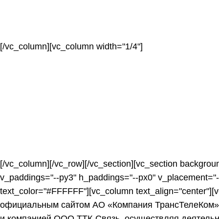
[/vc_column][vc_column width="1/4"]
[/vc_column][/vc_row][/vc_section][vc_section backgro
v_paddings="--py3" h_paddings="--px0" v_placement="-
text_color="#FFFFFF"][vc_column text_align="center"][
официальным сайтом АО «Компания ТрансТелеКом», 
и компанией ООО ТТК-Связь, осуществляя деятельно