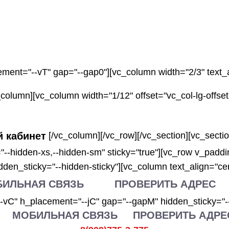
nt="--vT" gap="--gap0"][vc_column width="2/3" text_alig
column][vc_column width="1/12" offset="vc_col-lg-offset
[/vc_column][/vc_row][/vc_section][vc_sect
 кабинет
="--hidden-xs,--hidden-sm" sticky="true"][vc_row v_pad
den_sticky="--hidden-sticky"][vc_column text_align="cen
ИЛЬНАЯ СВЯЗЬ
ПРОВЕРИТЬ АДРЕС
vC" h_placement="--jC" gap="--gapM" hidden_sticky="--
МОБИЛЬНАЯ СВЯЗЬ
ПРОВЕРИТЬ АДРЕ