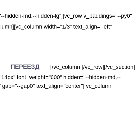
"--hidden-md,--hidden-lg"][vc_row v_paddings="--py0"
lumn][vc_column width="1/3" text_align="left"
ПЕРЕЕЗД
[/vc_column][/vc_row][/vc_section]
"14px" font_weight="600" hidden="--hidden-md,--
 gap="--gap0" text_align="center"][vc_column