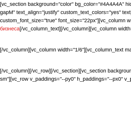
[vc_section background="color" bg_color="#4A4A4A" hi
gapM" text_align="justify" custom_text_colors="yes" te
custom_font_size="true" font_size="22px"][vc_column w
бизнеса
[/vc_column_text][/vc_column][vc_column widt
[/vc_column][vc_column width="1/6"][vc_column_text 
[/vc_column][/vc_row][/vc_section][vc_section backgrou
sm"][vc_row v_paddings="--py0" h_paddings="--px0" v_p