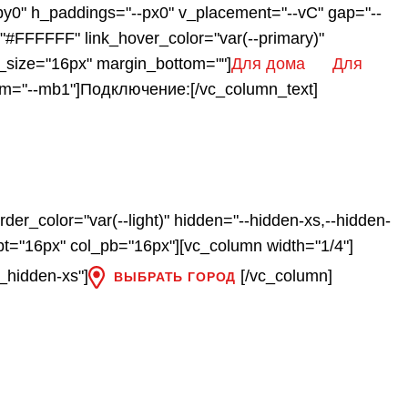
py0" h_paddings="--px0" v_placement="--vC" gap="--
="#FFFFFF" link_hover_color="var(--primary)"
t_size="16px" margin_bottom=""]
Для дома
Для
ttom="--mb1"]Подключение:[/vc_column_text]
er_color="var(--light)" hidden="--hidden-xs,--hidden-
t="16px" col_pb="16px"][vc_column width="1/4"]
_hidden-xs"]
[/vc_column]
ВЫБРАТЬ ГОРОД