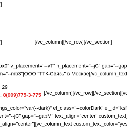
]
]
[/vc_column][/vc_row][/vc_section]
Подключить
px0" v_placement="--vT" h_placement="--jC" gap="--gap
tom="--mb3"]ООО "ТТК-Связь" в Москве[/vc_column_text
 29
[/vc_column][/vc_row][/vc_section][
 :
8(909)775-3-775
ngs_color="var(--dark)" el_class="--colorDark" el_id="k
nt="--jC" gap="--gapM" text_align="center" custom_tex
align="center"][vc_column_text custom_text_color="yes