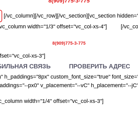
8(909)775-3-775
[/vc_column][/vc_row][/vc_section][vc_section hidden=
c_column width="1/3" offset="vc_col-xs-4"]
[/vc_co
8(909)775-3-775
fset="vc_col-xs-3"]
ИЛЬНАЯ СВЯЗЬ
ПРОВЕРИТЬ АДРЕС
)" h_paddings="8px" custom_font_size="true" font_size=
paddings="--px0" v_placement="--vC" h_placement="--jC"
_column width="1/4" offset="vc_col-xs-3"]