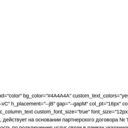
Бесплатный вызов 8 800
Виртуальная АТС
О компании
О компании
Новости
Контакты
Отзывы
und="color" bg_color="#4A4A4A" custom_text_colors="yes
-vC" h_placement="--jB" gap="--gapM" col_pt="16px" co
vc_column_text custom_font_size="true" font_size="12p
действует на основании партнерского договора № Т
сть по подключению услуг связи в рамках указанно