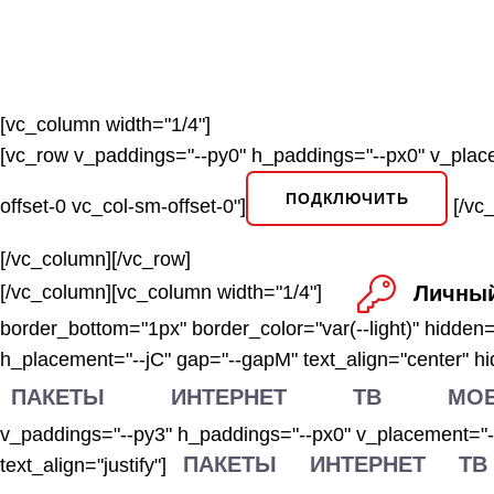
[vc_column width="1/4"]
[vc_row v_paddings="--py0" h_paddings="--px0" v_placeme
ПОДКЛЮЧИТЬ
offset-0 vc_col-sm-offset-0"]
[/vc_
[/vc_column][/vc_row]
[/vc_column][vc_column width="1/4"]
Личный
border_bottom="1px" border_color="var(--light)" hidden
h_placement="--jC" gap="--gapM" text_align="center" hid
ПАКЕТЫ
ИНТЕРНЕТ
ТВ
МОБ
v_paddings="--py3" h_paddings="--px0" v_placement="--
ПАКЕТЫ
ИНТЕРНЕТ
ТВ
text_align="justify"]