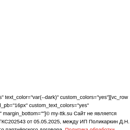
" text_color="var(--dark)" custom_colors="yes"][vc_row
l_pb="16px" custom_text_colors="yes"
x" margin_bottom=""]© my-ttk.su Cайт не является
КС202543 от 05.05.2025, между ИП Поликаркин Д.Н.
го партнёрского договора.
Политика обработки