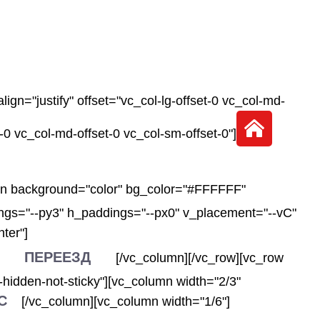
n="justify" offset="vc_col-lg-offset-0 vc_col-md-
-0 vc_col-md-offset-0 vc_col-sm-offset-0"]
ion background="color" bg_color="#FFFFFF"
dings="--py3" h_paddings="--px0" v_placement="--vC"
ter"]
ПЕРЕЕЗД
[/vc_column][/vc_row][vc_row
hidden-not-sticky"][vc_column width="2/3"
С
[/vc_column][vc_column width="1/6"]