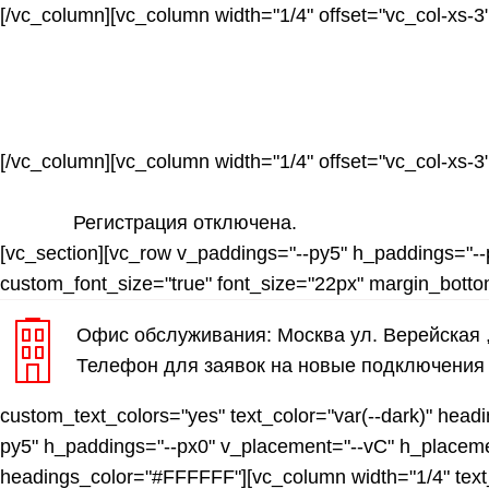
[/vc_column][vc_column width="1/4" offset="vc_col-xs-3"
ТВ
[/vc_column][vc_column width="1/4" offset="vc_col-xs-3"
Регистрация отключена.
[vc_section][vc_row v_paddings="--py5" h_paddings="--
custom_font_size="true" font_size="22px" margin_bot
Офис обслуживания: Москва ул. Верейская ,
Телефон для заявок на новые подключения
custom_text_colors="yes" text_color="var(--dark)" headi
py5" h_paddings="--px0" v_placement="--vC" h_placeme
headings_color="#FFFFFF"][vc_column width="1/4" text_