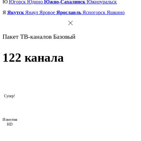
Ю
Югорск
Юдино
Южно-Сахалинск
Южноуральск
Я
Якутск
Янаул
Яровое
Ярославль
Ясногорск
Яшкино
Пакет ТВ-каналов Базовый
122 канала
Супер!
Известия
HD