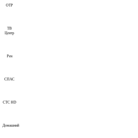
ОТР
ТВ
Центр
Рен
СПАС
СТС HD
Домашний