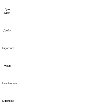
Дом
Кино
Драйв
Евроспорт
Живи
Калейдоскоп
Киномикс