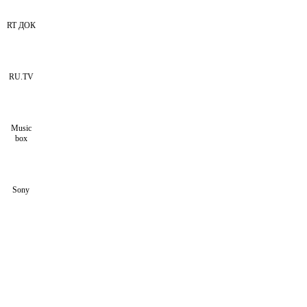
RT ДОК
RU.TV
Music
box
Sony