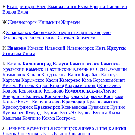
Е
Екатеринбург
Елец
Еманжелинск
Емва
Ерофей Павлович
Ершов
Емва
Ж
Железногорск-Илимский
Жирекен
З
Забайкальск
Заволжье
Заозёрный
Заринск
Зверево
Зеленогорск
Зилово
Зима
Златоуст
Знаменск
И
Иваново
Ижевск
Иланский
Ильиногорск
Инта
Иркутск
Искитим
Ишим
К
Казань
Калининград
Калуга
Каменногорск
Каменск-
Уральский
Каменск-Шахтинский
Камень-на-Оби
Камышин
Камышлов
Канаш
Кандалакша
Канск
Карабаш
Карасук
Карталы
Карымское
Касли
Кемерово
Кемь
Керамкомбинат
Кизема
Кинель
Киров
Киров(Калужская обл.)
Киселёвск
Ковров
Ковылкино
Кольцово
Комсомольск-на-Амуре
Кондопога
Копейск
Коркино
Корсаков
Коряжма
Кострома
Котлас
Кохма
Кошурниково
Краснодар
Краснокаменск
Красноуфимск
Красноярск
Ксеньевская
Кувандык
Кузино
Куйбышев
Кулунда
Курган
Куть-Ях
Кушва
Куэнга
Кызыл
Кыштым
Колпино
Кохма
Кострома
Л
Ленинск-Кузнецкий
Лесосибирск
Линево
Липецк
Лиски
Ложок
Лоскутово
Луга
Лузино
Людиново