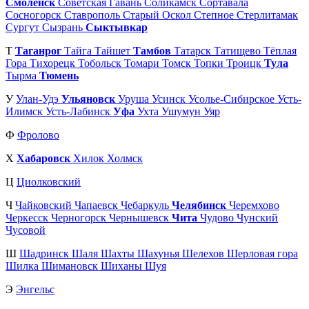
Смоленск
Советская Гавань
Соликамск
Сортавала
Сосногорск
Ставрополь
Старый Оскол
Степное
Стерлитамак
Сургут
Сызрань
Сыктывкар
Т
Таганрог
Тайга
Тайшет
Тамбов
Татарск
Татищево
Тёплая
Гора
Тихорецк
Тобольск
Томари
Томск
Топки
Троицк
Тула
Тырма
Тюмень
У
Улан-Удэ
Ульяновск
Уруша
Усинск
Усолье-Сибирское
Усть-
Илимск
Усть-Лабинск
Уфа
Ухта
Ушумун
Уяр
Ф
Фролово
Х
Хабаровск
Хилок
Холмск
Ц
Циолковский
Ч
Чайковский
Чапаевск
Чебаркуль
Челябинск
Черемхово
Черкесск
Черногорск
Чернышевск
Чита
Чудово
Чунский
Чусовой
Ш
Шадринск
Шаля
Шахты
Шахунья
Шелехов
Шерловая гора
Шилка
Шимановск
Шиханы
Шуя
Э
Энгельс