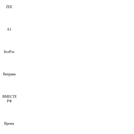
ZEE
А1
БелРос
Витрина
ВМЕСТЕ
РФ
Время