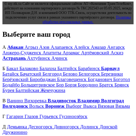
© my-ttk.su Cайт не является официальным сайтом АО «Компания ТрансТелеКом»,
действует на основании партнерского договора № ТКС202543 от 05.05.2025, между
ИП Поликаркин Д.Н. и компанией ООО ТТК-Связь, осуществляя деятельность по
подключению услуг связи в рамках указанного партнёрского договора.
Политика
обработки персональных данных.
Выберите ваш город
А
Абакан
Агрыз
Азов
Алапаевск
Алейск
Амазар
Ангарск
Анжеро-Судженск
Апатиты
Арзамас
Артёмовский
Аскиз
Астрахань
Ахтубинск
Ачинск
Б
Бакал
Балаково
Балахна
Балтийск
Барабинск
Барнаул
Батайск
Бачатский
Белгород
Белово
Белогорск
Березники
Берёзовский
Биробиджан
Благовещенск
Богданович
Боготол
Бодайбо
Большегривское
Бор
Борзя
Бородино
Братск
Брянск
Бурея
Балтийская Жемчужина
В
Ванино
Вихоревка
Владивосток
Владимир
Волгоград
Волгодонск
Вольск
Воронеж
Выборг
Выкса
Вязовая
Вязьма
Г
Гагарин
Глазов
Гурьевск
Гусиноозёрск
Д
Демьянка
Десногорск
Дивногорск
Долинск
Донской
Дружинино