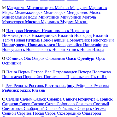
М
Магдагачи
Магнитогорск
Майкоп
Маргуцек
Мариинск
Маркс
Медвежьегорск
Медногорск
Менделеево
Миасс
Минеральные воды
Минусинск
Мичуринск
Могоча
Мончегорск
Москва
Мурманск
Муром
Мыски
Н
Назарово
Невельск
Невинномысск
Нерюнгри
Нижневартовск
Нижнеудинск
Нижний Новгород
Нижний
Тагил
Новая Игирма
Ново-Талицы
Новоалтайск
Новогорный
Новокузнецк
Новомосковск
Новороссийск
Новосибирск
Новоуральск
Новочеркасск
Новошахтинск
Новая Ижора
О
Обнинск
Обь
Озерск
Оловянная
Омск
Оренбург
Орск
Осинники
П
Пенза
Пермь
Петров Вал
Петрозаводск
Печора
Полетаево
Полысаево
Поронайск
Приисковая
Прокопьевск
Пыть-Ях
Р
Реж
Решоты
Россошь
Ростов-на-Дону
Рубцовск
Рузаевка
Рыбинск
Ряжск
Рязань
С
Салаир
Салым
Сальск
Самара
Санкт-Петербург
Саранск
Саратов
Саров
Сасово
Сатка
Сафоново
Саянская
Светлый
Светогорск
Свободный
Северобайкальск
Северск
Сегежа
Сенной
Сергиев Посад
Серов
Сковородино
Славгород