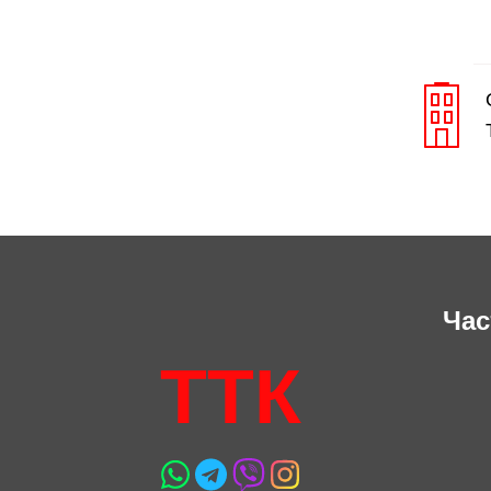
Час
ТТК